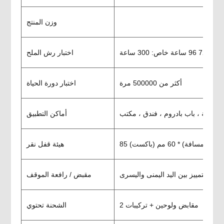
وزن المنتج
دي: 72 96 ساعة خاص: 300 ساعة
اختبار رش الملح
أكثر من 500000 مرة
اختبار دورة الحياة
أماكن التطبيق
كز المسافة) * 60 مم (باكست)
هيئة قفل نقر
ه ؛ التمييز بين اليد اليمنى واليسرى
مقبض / رافعة الموقف
2 مقابض ولوحين + تركيبات
الشحنة تحتوي