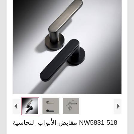
مقابض الأبواب النحاسية NW5831-518