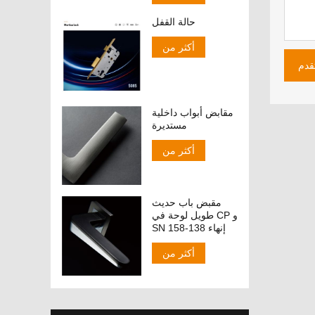
حالة القفل
أكثر من
قدم
مقابض أبواب داخلية
مستديرة
أكثر من
مقبض باب حديث
طويل لوحة في CP و
SN إنهاء 138-158
أكثر من