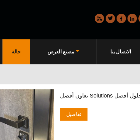




الاتصال بنا
مصنع العرض
حالة
ون أفضل Solutions حلول أفضل
تفاصيل